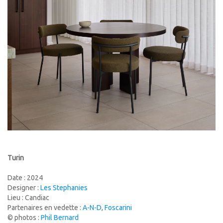
Turin
Date : 2024
Designer :
Les Stephanies
Lieu : Candiac
Partenaires en vedette :
A-N-D
,
Foscarini
© photos :
Phil Bernard