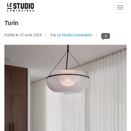
Toggl
navig
Turin
Publié le
12 août 2024
Par
Le Studio Luminaires
0