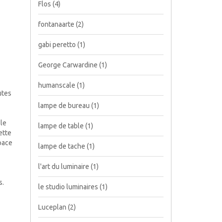
Flos
(4)
fontanaarte
(2)
gabi peretto
(1)
George Carwardine
(1)
humanscale
(1)
utes
lampe de bureau
(1)
 le
lampe de table
(1)
ette
pace
lampe de tache
(1)
l'art du luminaire
(1)
es.
le studio luminaires
(1)
Luceplan
(2)