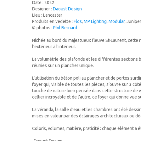
Date : 2022
Designer :
Daoust Design
Lieu : Lancaster
Produits en vedette :
Flos
,
MP Lighting
,
Modular
, Junipe
© photos :
Phil Bernard
Nichée au bord du majestueux fleuve St-Laurent, cette 
l’extérieur à l’intérieur.
La volumétrie des plafonds et les différentes sections
réunies sur un plancher unique.
L’utilisation du béton poli au plancher et de portes su
foyer qui, visible de toutes les pièces, s’ouvre sur 3 cô
touche de nature bien pensée dans cette structure de v
cellier incroyable et de l’autre, ce foyer qui donne vue su
La véranda, la salle d’eau et les chambres ont été dess
mises en valeur par des éclairages architecturaux ou déc
Coloris, volumes, matière, praticité : chaque élément a 
-Daoust Design