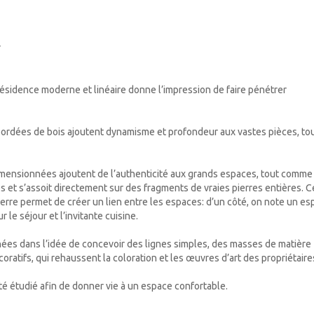
r
résidence moderne et linéaire donne l’impression de faire pénétrer
 bordées de bois ajoutent dynamisme et profondeur aux vastes pièces, to
rdimensionnées ajoutent de l’authenticité aux grands espaces, tout comme
tés et s’assoit directement sur des fragments de vraies pierres entières. C
erre permet de créer un lien entre les espaces: d’un côté, on note un es
r le séjour et l’invitante cuisine.
inées dans l’idée de concevoir des lignes simples, des masses de matière
oratifs, qui rehaussent la coloration et les œuvres d’art des propriétair
été étudié afin de donner vie à un espace confortable.