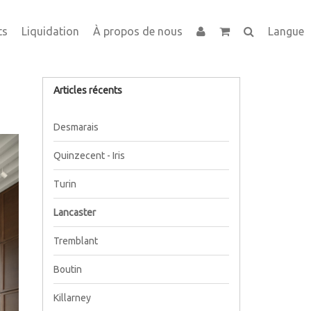
ts
Liquidation
À propos de nous
Langue
Articles récents
Desmarais
Quinzecent - Iris
Turin
Lancaster
Tremblant
Boutin
Killarney