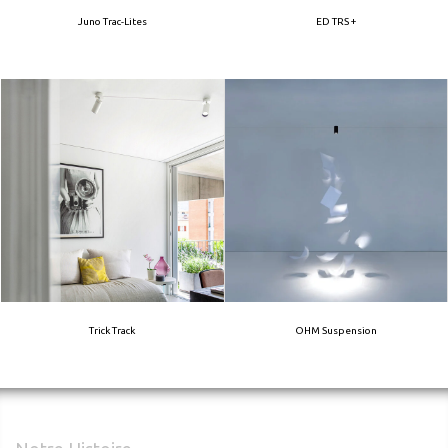
Juno Trac-Lites
ED TRS +
Trick Track
OHM Suspension