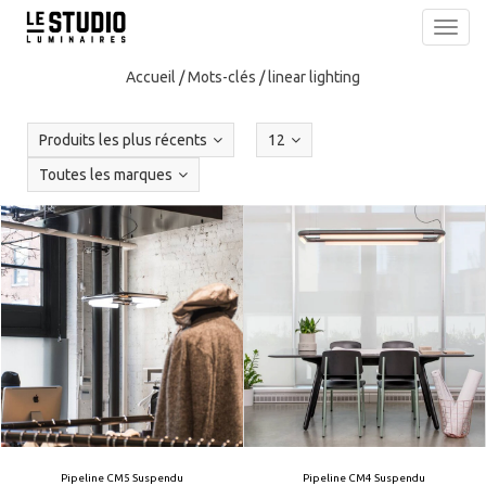
Toggl
navig
Accueil
/
Mots-clés
/
linear lighting
Produits les plus récents
12
Toutes les marques
Pipeline CM5 Suspendu
Pipeline CM4 Suspendu