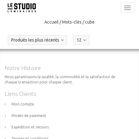
Toggl
navig
Accueil
/
Mots-clés
/
cube
Produits les plus récents
12
Notre Histoire
Nous garantissons la qualité, la commodité et la satisfaction de
chaque transaction pour chaque client.
Liens Clients
Mon compte
Modes de paiement
Expédition et retours
Termes et conditions