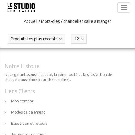
Toggl
navig
Accueil
/
Mots-clés
/
chandelier salle à manger
Produits les plus récents
12
Notre Histoire
Nous garantissons la qualité, la commodité et la satisfaction de
chaque transaction pour chaque client.
Liens Clients
Mon compte
Modes de paiement
Expédition et retours
Termes et conditions