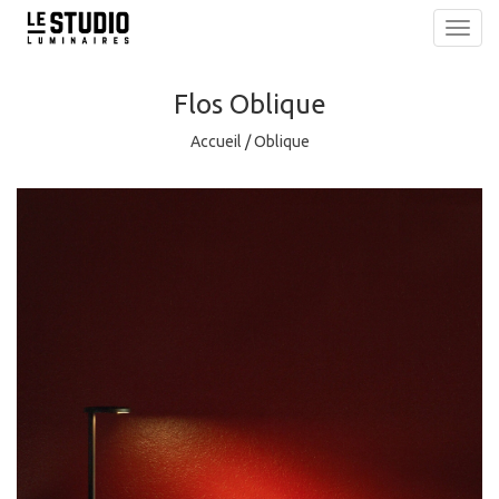
Toggl
navig
Flos
Oblique
Accueil
/
Oblique