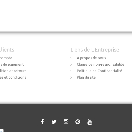
Clients
Liens de L'Entreprise
compte
À propos de nous
s de paiement
Clause de non-responsabilité
ition et retours
Politique de Confidentialité
s et conditions
Plan du site