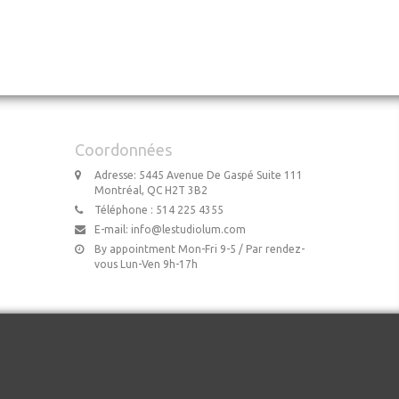
Coordonnées
Adresse: 5445 Avenue De Gaspé Suite 111
Montréal, QC H2T 3B2
Téléphone : 514 225 4355
E-mail:
info@lestudiolum.com
By appointment Mon-Fri 9-5 / Par rendez-
vous Lun-Ven 9h-17h