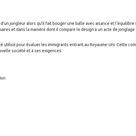
n jongleur alors qu'il fait bouger une balle avec aisance et l'équilibr
minaires et dans la manière dont il compare le design à un acte de jonglag
ntité utilisé pour évaluer les immigrants entrant au Royaume-Uni. Cette c
uvelle société et à ses exigences.
don