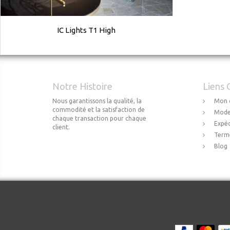
IC Lights T1 High
Notre Histoire
Liens 
Nous garantissons la qualité, la
Mon 
commodité et la satisfaction de
Mode
chaque transaction pour chaque
Expéd
client.
Terme
Blog