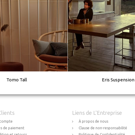
Tomo Tall
Eris Suspension
Clients
Liens de L'Entreprise
compte
À propos de nous
s de paiement
Clause de non-responsabilité
ition et retours
Politique de Confidentialité