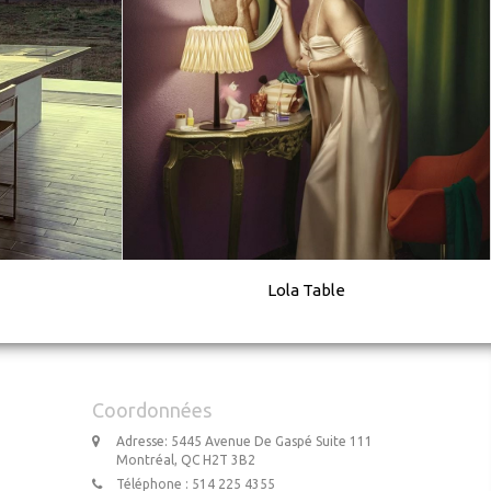
Lola Table
Coordonnées
Adresse: 5445 Avenue De Gaspé Suite 111
Montréal, QC H2T 3B2
Téléphone : 514 225 4355