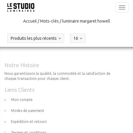
Toggl
navig
Accueil
/
Mots-clés
/
luminaire margaret howell
Produits les plus récents
16
Notre Histoire
Nous garantissons la qualité, la commodité et la satisfaction de
chaque transaction pour chaque client.
Liens Clients
Mon compte
Modes de paiement
Expédition et retours
Termes et conditions